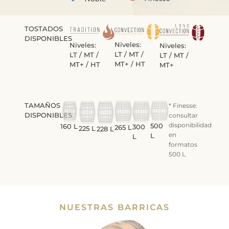
TOSTADOS
DISPONIBLES
Niveles:
Niveles:
Niveles:
LT / MT /
LT / MT /
LT / MT /
MT+ / HT
MT+ / HT
MT+
TAMAÑOS
* Finesse:
DISPONIBLES
consultar
disponibilidad
500
160 L
300
265 L
225 L
228 L
en
L
L
formatos
500 L
NUESTRAS BARRICAS